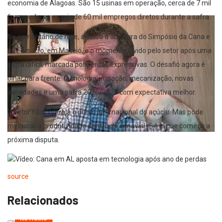
economia de Alagoas. São 15 usinas em operação, cerca de 7 mil
fornecedores e mais de 60 mil empregos diretos durante a safra.
No comentário de hoje, analiso a abertura do Simpósio da Cana e
da Fersucro, em Maceió, e o momento vivido pelo setor após uma
safra difícil, marcada por perdas expressivas. O desafio agora é
olhar para frente: tecnologia, irrigação, mecanização, novas
variedades e uma safra 2026/2027 com expectativa melhor.
O setor não controla o preço internacional do açúcar. Mas pode
melhorar a produtividade dentro do canavial. E é aí que começa a
próxima disputa.
source
Relacionados
NOTÍCIAS